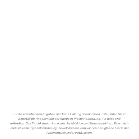
Für die vorstehenden Angaben wird keine Haftung übernommen. Bitte prüfen Sie im
Einzelfall die Angaben auf der jeweiligen Produktverpackung, nur diese sind
verbindlich. Das Produktdesign kann von der Abbildung im Shop abweichen. Es entsteht
dadurch keine Qualitätsminderung. Artikelbilder im Shop können eine gleiche Größe der
Artikel untereinander vortäuschen.