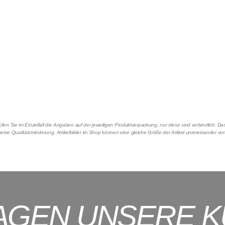
en Sie im Einzelfall die Angaben auf der jeweiligen Produktverpackung, nur diese sind verbindlich. 
eine Qualitätsminderung. Artikelbilder im Shop können eine gleiche Größe der Artikel untereinander vo
AGEN UNSERE 