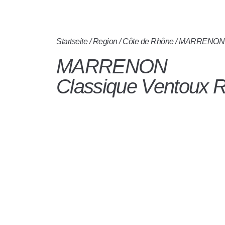
Startseite
/
Region
/
Côte de Rhône
/ MARRENONCl
MARRENON
Classique Ventoux 