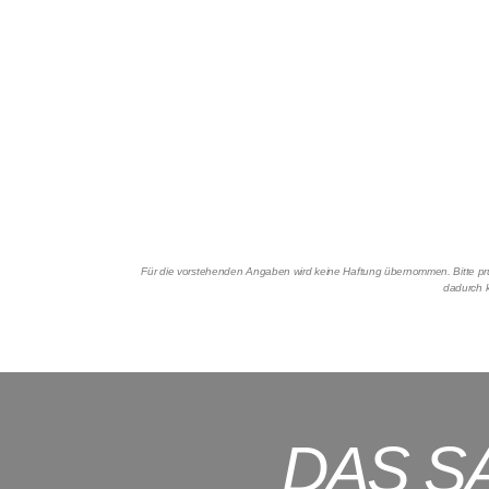
Für die vorstehenden Angaben wird keine Haftung übernommen. Bitte prüf
dadurch k
DAS S