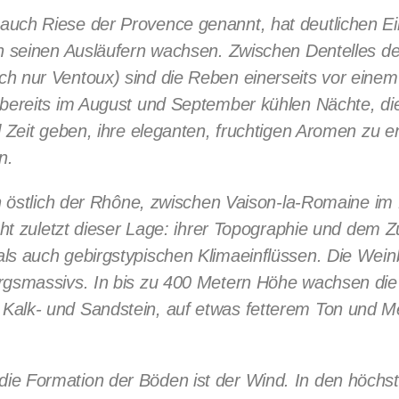
uch Riese der Provence genannt, hat deutlichen Ein
an seinen Ausläufern wachsen. Zwischen Dentelles d
 nur Ventoux) sind die Reben einerseits vor einem a
 bereits im August und September kühlen Nächte, d
 Zeit geben, ihre eleganten, fruchtigen Aromen zu en
n.
ch östlich der Rhône, zwischen Vaison-la-Romaine i
cht zuletzt dieser Lage: ihrer Topographie und dem Z
ls auch gebirgstypischen Klimaeinflüssen. Die Wei
gsmassivs. In bis zu 400 Metern Höhe wachsen die R
alk- und Sandstein, auf etwas fetterem Ton und Me
 Formation der Böden ist der Wind. In den höchsten