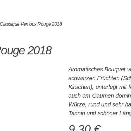
assique Ventoux Rouge 2018
Rouge 2018
Aromatisches Bouquet von
schwarzen Früchten (Sc
Kirschen), unterlegt mi
auch am Gaumen dominier
Würze, rund und sehr h
Tannin und schöner Län
9,30
€