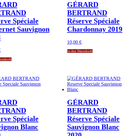
RARD
GÉRARD
RTRAND
BERTRAND
rve Spéciale
Réserve Spéciale
ernet Sauvignon
Chardonnay 2019
8
10,00
€
€
In den Warenkorb
arenkorb
RARD
GÉRARD
RTRAND
BERTRAND
rve Spéciale
Réserve Spéciale
ignon Blanc
Sauvignon Blanc
9
2020