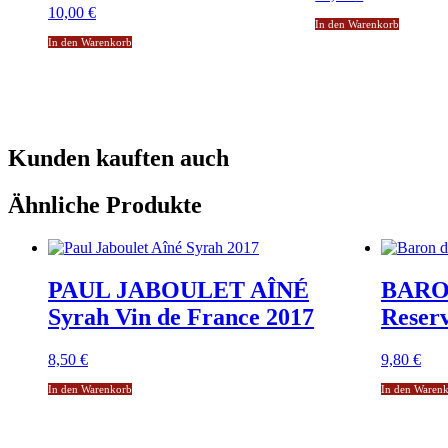
10,00
€
In den Warenkorb
In den Warenkorb
Kunden kauften auch
Ähnliche Produkte
PAUL JABOULET AÎNÉ
BARO
Syrah Vin de France 2017
Reser
8,50
€
9,80
€
In den Warenkorb
In den Waren