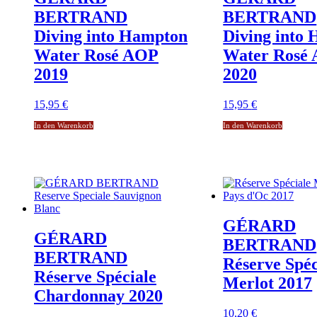
BERTRAND
BERTRAND
Diving into Hampton
Diving into
Water Rosé AOP
Water Rosé
2019
2020
15,95
€
15,95
€
In den Warenkorb
In den Warenkorb
GÉRARD
GÉRARD
BERTRAND
BERTRAND
Réserve Spéc
Réserve Spéciale
Merlot 2017
Chardonnay 2020
10,20
€