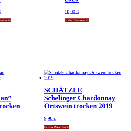
€
10,00
€
arenkorb
In den Warenkorb
SCHÄTZLE
kan”
Schelinger Chardonnay
rocken
Ortswein trocken 2019
9,90
€
In den Warenkorb