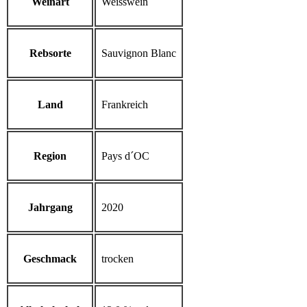
Weinart
Weisswein
Rebsorte
Sauvignon Blanc
Land
Frankreich
Region
Pays d´OC
Jahrgang
2020
Geschmack
trocken