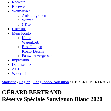
Rotwein
Roséwein
Weinwissen
Anbauregionen
Winzer
Gläser
Über uns
Mein Konto
Kasse
Warenkorb
Bestellungen
Konto-Details
Passwort vergessen
Impressum
Datenschutz
AGB
Widerruf
Startseite
/
Region
/
Languedoc-Roussillon
/ GÉRARD BERTRANDRése
GÉRARD BERTRAND
Réserve Spéciale Sauvignon Blanc 2020