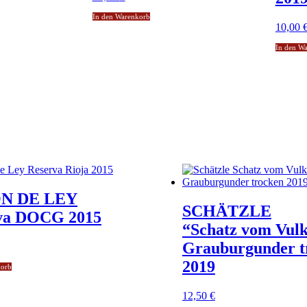
In den Warenkorb
10,00
In den W
N DE LEY
SCHÄTZLE
va DOCG 2015
“Schatz vom Vul
Grauburgunder t
2019
korb
12,50
€