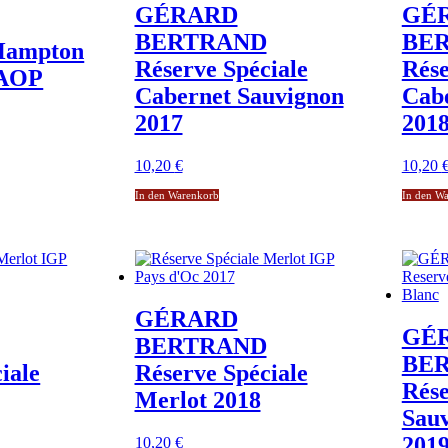
GÉRARD
GÉ
BERTRAND
BE
 Hampton
Réserve Spéciale
Rése
 AOP
Cabernet Sauvignon
Cab
2017
201
10,20
€
10,20
In den Warenkorb
In den W
GÉRARD
GÉ
BERTRAND
BE
iale
Réserve Spéciale
Rése
Merlot 2018
Sauv
201
10,20
€