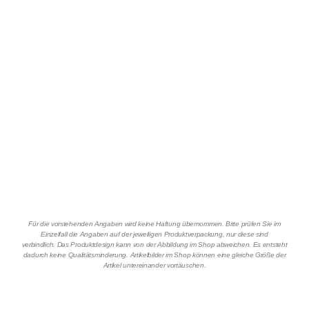
Für die vorstehenden Angaben wird keine Haftung übernommen. Bitte prüfen Sie im
Einzelfall die Angaben auf der jeweiligen Produktverpackung, nur diese sind
verbindlich. Das Produktdesign kann von der Abbildung im Shop abweichen. Es entsteht
dadurch keine Qualitätsminderung. Artikelbilder im Shop können eine gleiche Größe der
Artikel untereinander vortäuschen.