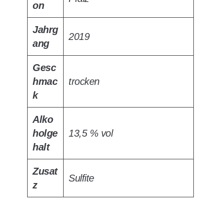
on
Jahrg
2019
ang
Gesc
hmac
trocken
k
Alko
holge
13,5 % vol
halt
Zusat
Sulfite
z