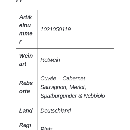
Artik
elnu
1021050119
mme
r
Wein
Rotwein
art
Cuvée – Cabernet
Rebs
Sauvignon, Merlot,
orte
Spätburgunder & Nebbiolo
Land
Deutschland
Regi
Pfalz