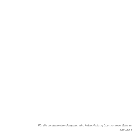
Für die vorstehenden Angaben wird keine Haftung übernommen. Bitte prüf
dadurch k