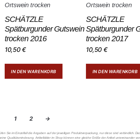
SCHÄTZLE
SCHÄTZLE
Spätburgunder Gutswein
Spätburgunder 
trocken 2016
trocken 2017
10,50
€
10,50
€
IN DEN WARENKORB
IN DEN WARENKORB
1
2
→
en Sie im Einzelfall die Angaben auf der jeweiligen Produktverpackung, nur diese sind verbindlich. 
eine Qualitätsminderung. Artikelbilder im Shop können eine gleiche Größe der Artikel untereinander vo