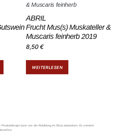
ABRIL
Gutswein
Frucht Mus(s) Muskateller &
Muscaris feinherb 2019
8,50
€
WEITERLESEN
Das Produktdesign kann von der Abbildung im Shop abweichen. Es entsteht
rtäuschen.