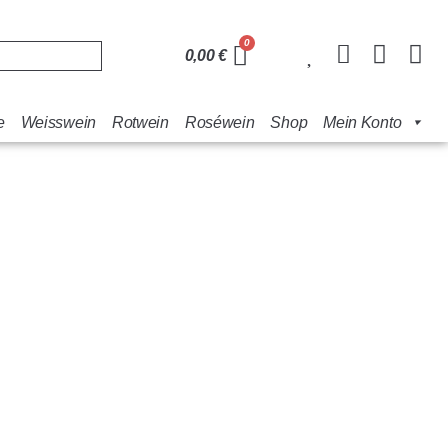
0,00
€
e
Weisswein
Rotwein
Roséwein
Shop
Mein Konto