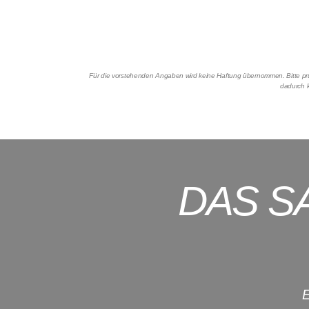
Für die vorstehenden Angaben wird keine Haftung übernommen. Bitte prüf
dadurch k
DAS S
E