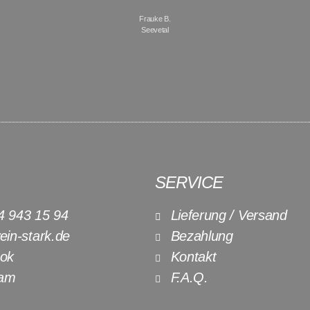
Frauke B.
Seevetal
SERVICE
4 943 15 94
Lieferung / Versand
in-stark.de
Bezahlung
ok
Kontakt
ram
F.A.Q.