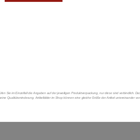
en Sie im Einzelfall die Angaben auf der jeweiligen Produktverpackung, nur diese sind verbindlich. 
eine Qualitätsminderung. Artikelbilder im Shop können eine gleiche Größe der Artikel untereinander vo