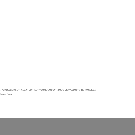
Das Produktdesign kann von der Abbildung im Shop abweichen. Es entsteht
rtäuschen.