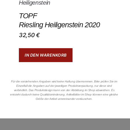
TOPF
Riesling Heiligenstein 2020
32,50
€
IN DEN WARENKORB
Für die vorstehenden Angaben wird keine Haftung übernommen. Bitte prüfen Sie im
Einzelfall die Angaben auf der jeweiligen Produktverpackung, nur diese sind
verbindlich. Das Produktdesign kann von der Abbildung im Shop abweichen. Es
entsteht dadurch keine Qualitätsminderung. Artikelbilder im Shop können eine gleiche
Größe der Artikel untereinander vortäuschen.