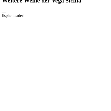
Weitere Weine der Vega Sicilia
[lsphe-header]