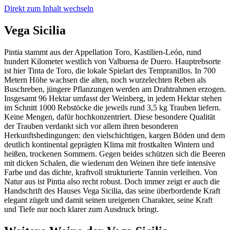
Direkt zum Inhalt wechseln
Vega Sicilia
Pintia stammt aus der Appellation Toro, Kastilien-León, rund
hundert Kilometer westlich von Valbuena de Duero. Hauptrebsorte
ist hier Tinta de Toro, die lokale Spielart des Tempranillos. In 700
Metern Höhe wachsen die alten, noch wurzelechten Reben als
Buschreben, jüngere Pflanzungen werden am Drahtrahmen erzogen.
Insgesamt 96 Hektar umfasst der Weinberg, in jedem Hektar stehen
im Schnitt 1000 Rebstöcke die jeweils rund 3,5 kg Trauben liefern.
Keine Mengen, dafür hochkonzentriert. Diese besondere Qualität
der Trauben verdankt sich vor allem ihren besonderen
Herkunftsbedingungen: den vielschichtigen, kargen Böden und dem
deutlich kontinental geprägten Klima mit frostkalten Wintern und
heißen, trockenen Sommern. Gegen beides schützen sich die Beeren
mit dicken Schalen, die wiederum den Weinen ihre tiefe intensive
Farbe und das dichte, kraftvoll strukturierte Tannin verleihen. Von
Natur aus ist Pintia also recht robust. Doch immer zeigt er auch die
Handschrift des Hauses Vega Sicilia, das seine überbordende Kraft
elegant zügelt und damit seinen ureigenen Charakter, seine Kraft
und Tiefe nur noch klarer zum Ausdruck bringt.